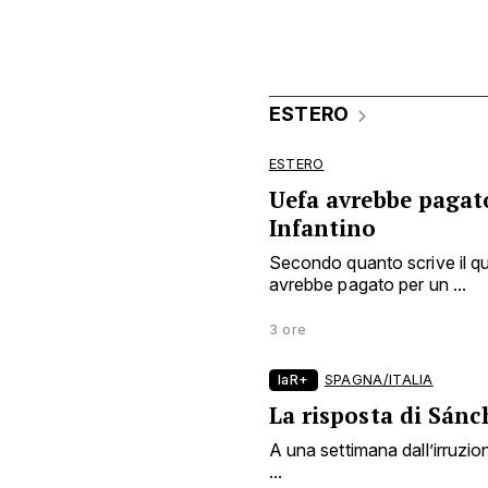
ESTERO
ESTERO
Uefa avrebbe pagat
Infantino
Secondo quanto scrive il qu
avrebbe pagato per un ...
3 ore
laR+
SPAGNA/ITALIA
La risposta di Sánc
A una settimana dall’irruzion
...