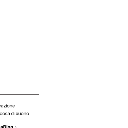
cazione
Tombola
cosa di buono
Fumetto
Vignette
aBlog