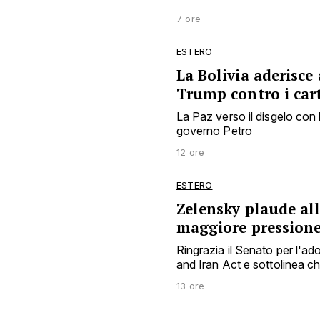
7 ore
ESTERO
La Bolivia aderisce
Trump contro i cart
La Paz verso il disgelo con 
governo Petro
12 ore
ESTERO
Zelensky plaude al
maggiore pression
Ringrazia il Senato per l'a
and Iran Act e sottolinea 
13 ore