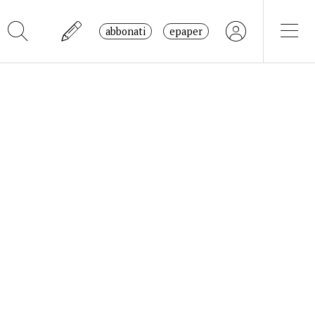
abbonati
epaper