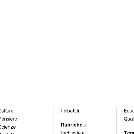
Culture
I dibattiti
Edu
Pensiero
Qual
Rubriche
Scienze
Inchieste e
Tem