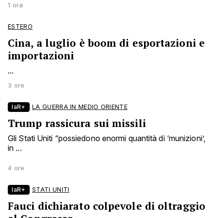
1 ora
ESTERO
Cina, a luglio è boom di esportazioni e
importazioni
...
3 ore
laR+
LA GUERRA IN MEDIO ORIENTE
Trump rassicura sui missili
Gli Stati Uniti “possiedono enormi quantità di ‘munizioni’,
in ...
4 ore
laR+
STATI UNITI
Fauci dichiarato colpevole di oltraggio