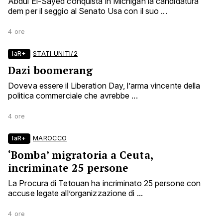
Abdul El-Sayed conquista in Michigan la candidatura
dem per il seggio al Senato Usa con il suo ...
4 ore
laR+
STATI UNITI/2
Dazi boomerang
Doveva essere il Liberation Day, l’arma vincente della
politica commerciale che avrebbe ...
4 ore
laR+
MAROCCO
‘Bomba’ migratoria a Ceuta,
incriminate 25 persone
La Procura di Tetouan ha incriminato 25 persone con
accuse legate all’organizzazione di ...
4 ore