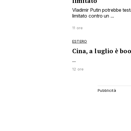
limitato
Vladimir Putin potrebbe tes
limitato contro un ...
11 ore
ESTERO
Cina, a luglio è bo
...
12 ore