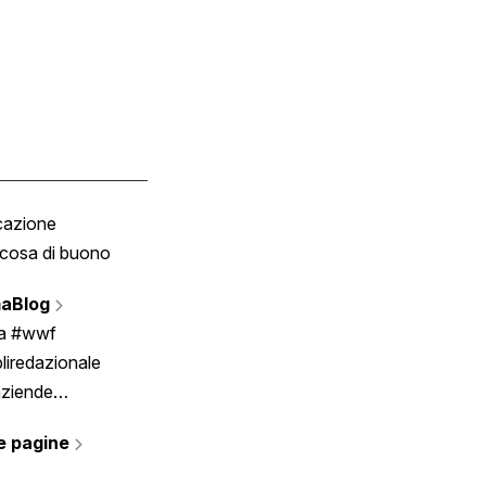
cazione
Tombola
cosa di buono
Fumetto
Vignette
aBlog
Scrivici
ia #wwf
liredazionale
aziende
rmano
e pagine