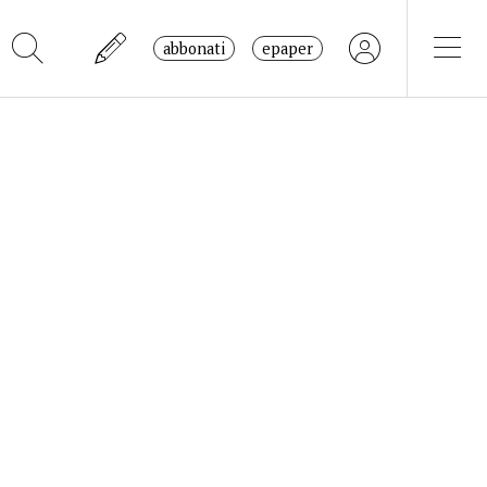
abbonati
epaper