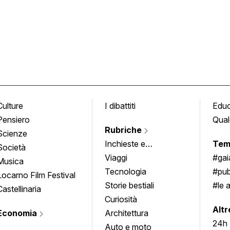
Culture
I dibattiti
Edu
Pensiero
Qual
Rubriche
Scienze
Inchieste e
Tem
Società
approfondimenti
Viaggi
#ga
Musica
Tecnologia
#pub
Locarno Film Festival
Storie bestiali
#le 
Castellinaria
Curiosità
info
Altr
Economia
Architettura
24h
Auto e moto