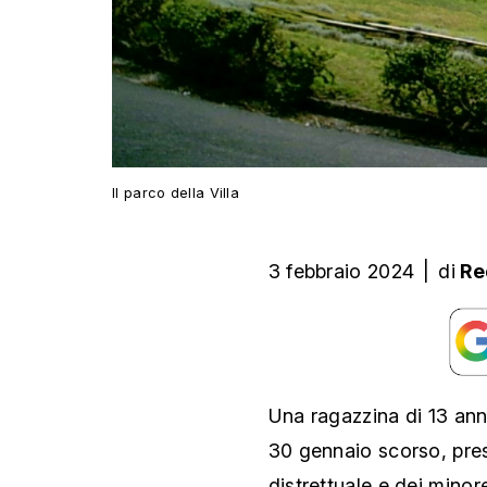
Il parco della Villa
3 febbraio 2024
|
di
Re
Una ragazzina di 13 anni
30 gennaio scorso, press
distrettuale e dei mino