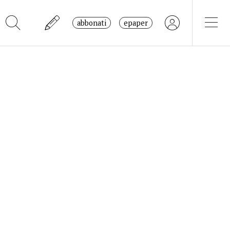
abbonati
epaper