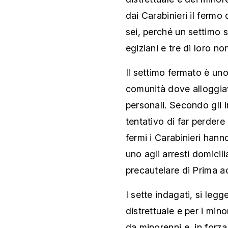
dai Carabinieri il fermo
sei, perché un settimo si
egiziani e tre di loro n
Il settimo fermato è uno
comunità dove alloggiav
personali. Secondo gli i
tentativo di far perdere
fermi i Carabinieri han
uno agli arresti domicili
precautelare di Prima a
I sette indagati, si leg
distrettuale e per i mino
da minorenni e, in forza 