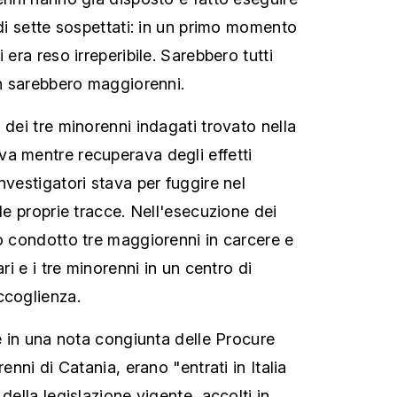
 di sette sospettati: in un primo momento
 era reso irreperibile. Sarebbero tutti
on sarebbero maggiorenni.
 dei tre minorenni indagati trovato nella
a mentre recuperava degli effetti
nvestigatori stava per fuggire nel
 le proprie tracce. Nell'esecuzione dei
no condotto tre maggiorenni in carcere e
ari e i tre minorenni in un centro di
ccoglienza.
ge in una nota congiunta delle Procure
renni di Catania, erano "entrati in Italia
della legislazione vigente, accolti in