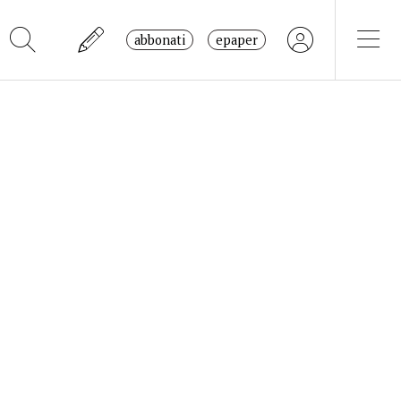
abbonati
epaper