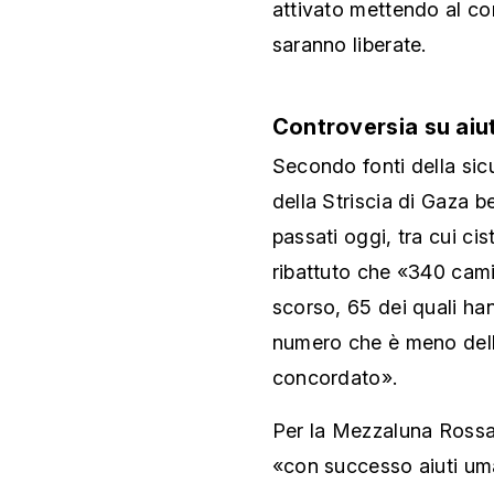
attivato mettendo al co
saranno liberate.
Controversia su aiut
Secondo fonti della sicu
della Striscia di Gaza b
passati oggi, tra cui c
ribattuto che «340 cam
scorso, 65 dei quali han
numero che è meno dell
concordato».
Per la Mezzaluna Rossa 
«con successo aiuti uman