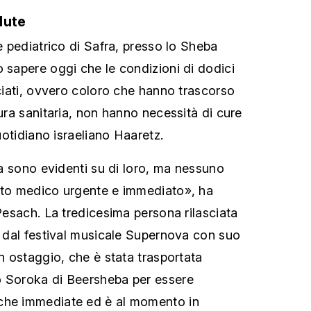
lute
le pediatrico di Safra, presso lo Sheba
o sapere oggi che le condizioni di dodici
sciati, ovvero coloro che hanno trascorso
tura sanitaria, non hanno necessità di cure
quotidiano israeliano Haaretz.
nia sono evidenti su di loro, ma nessuno
ento medico urgente e immediato», ha
 Pesach. La tredicesima persona rilasciata
ta dal festival musicale Supernova con suo
in ostaggio, che è stata trasportata
o Soroka di Beersheba per essere
che immediate ed è al momento in