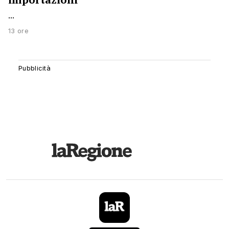
...
13 ore