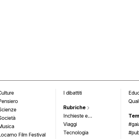
Culture
I dibattiti
Edu
Pensiero
Qual
Rubriche
Scienze
Inchieste e
Tem
Società
approfondimenti
Viaggi
#ga
Musica
Tecnologia
#pub
Locarno Film Festival