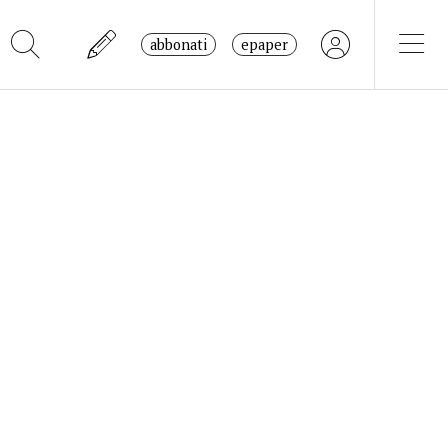
abbonati
epaper