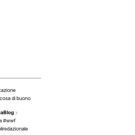
cazione
Tombola
cosa di buono
Fumetto
Vignette
aBlog
Scrivici
ia #wwf
liredazionale