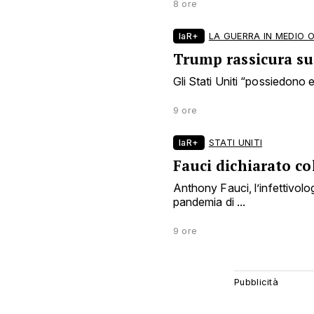
8 ore
laR+
LA GUERRA IN MEDIO 
Trump rassicura sui
Gli Stati Uniti “possiedono en
9 ore
laR+
STATI UNITI
Fauci dichiarato co
Anthony Fauci, l’infettivol
pandemia di ...
9 ore