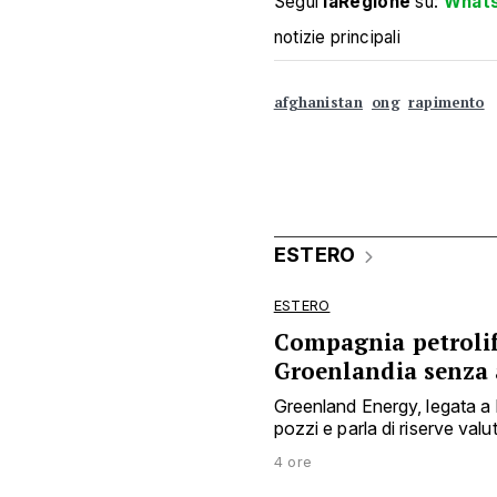
Segui
laRegione
su:
What
notizie principali
afghanistan
ong
rapimento
ESTERO
ESTERO
Compagnia petrolife
Groenlandia senza 
Greenland Energy, legata a
pozzi e parla di riserve valuta
4 ore