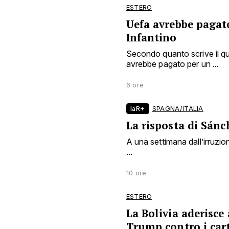
ESTERO
Uefa avrebbe pagat
Infantino
Secondo quanto scrive il qu
avrebbe pagato per un ...
6 ore
laR+
SPAGNA/ITALIA
La risposta di Sánc
A una settimana dall’irruzion
...
10 ore
ESTERO
La Bolivia aderisce
Trump contro i cart