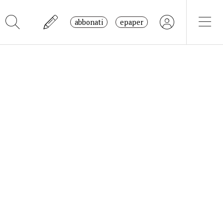
abbonati
epaper