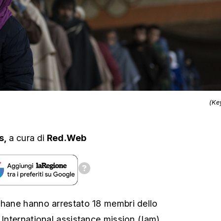
(Ke
s,
a cura
di
Red.Web
ghane hanno arrestato 18 membri dello
 International assistance mission (Iam),