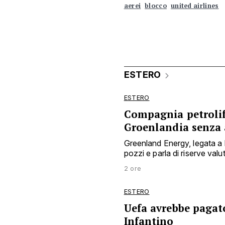
aerei
blocco
united airlines
ESTERO
ESTERO
Compagnia petrolife
Groenlandia senza 
Greenland Energy, legata a
pozzi e parla di riserve valuta
2 ore
ESTERO
Uefa avrebbe pagat
Infantino