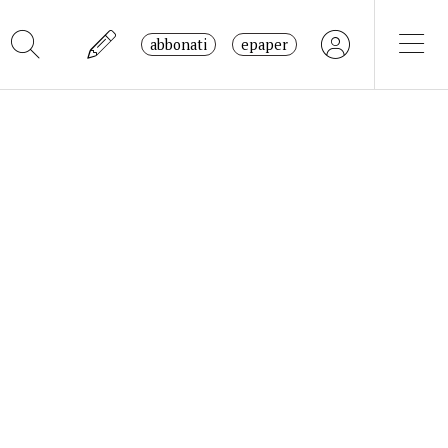
abbonati
epaper