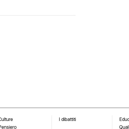
Culture
I dibattiti
Edu
Pensiero
Qual