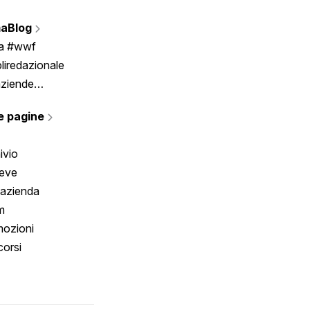
Vignette
aBlog
Scrivici
ia #wwf
liredazionale
aziende
rmano
e pagine
ivio
reve
 azienda
m
ozioni
orsi