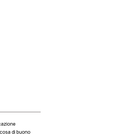
cazione
Tombola
cosa di buono
Fumetto