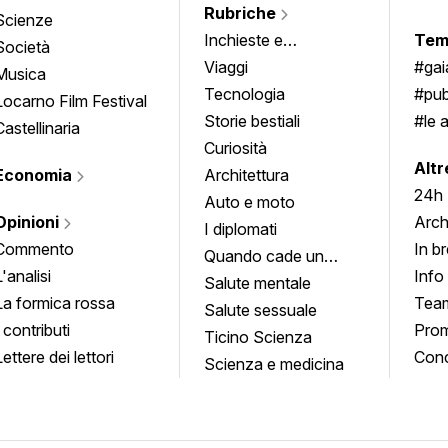
Rubriche
Scienze
Inchieste e
Tem
Società
approfondimenti
Viaggi
#ga
Musica
Tecnologia
#pub
Locarno Film Festival
Storie bestiali
#le 
Castellinaria
Curiosità
info
Altr
Economia
Architettura
24h
Auto e moto
Opinioni
Arch
I diplomati
Commento
In b
Quando cade un
L'analisi
Info
quadro
Salute mentale
La formica rossa
Tea
Salute sessuale
I contributi
Prom
Ticino Scienza
Lettere dei lettori
Conc
Scienza e medicina