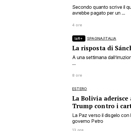
Secondo quanto scrive il qu
avrebbe pagato per un ...
4 ore
laR+
SPAGNA/ITALIA
La risposta di Sánc
A una settimana dall’irruzion
...
8 ore
ESTERO
La Bolivia aderisce
Trump contro i cart
La Paz verso il disgelo con 
governo Petro
13 ore