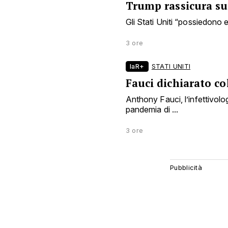
Trump rassicura sui
Gli Stati Uniti “possiedono en
3 ore
laR+
STATI UNITI
Fauci dichiarato co
Anthony Fauci, l’infettivol
pandemia di ...
3 ore