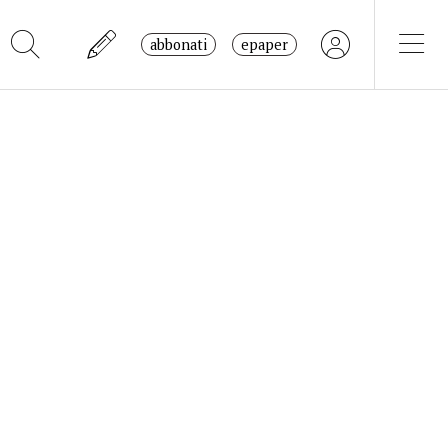
abbonati
epaper