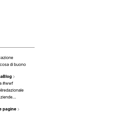
cazione
Tombola
cosa di buono
Fumetto
Vignette
aBlog
Scrivici
ia #wwf
liredazionale
aziende
rmano
e pagine