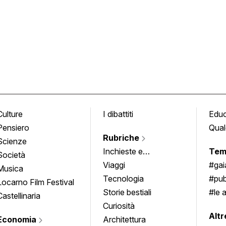
Culture
I dibattiti
Edu
Pensiero
Qual
Rubriche
Scienze
Inchieste e
Tem
Società
approfondimenti
Viaggi
#ga
Musica
Tecnologia
#pub
Locarno Film Festival
Storie bestiali
#le 
Castellinaria
Curiosità
info
Altr
Economia
Architettura