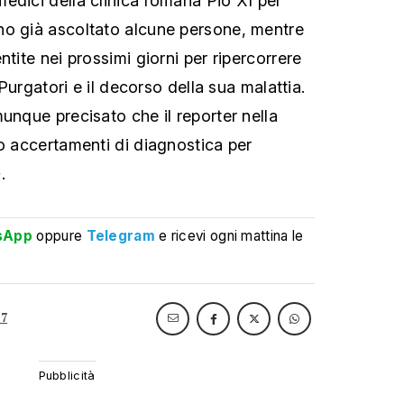
edici della clinica romana Pio
XI per
no già ascoltato alcune persone, mentre
tite nei prossimi giorni per ripercorrere
 Purgatori e il decorso della sua malattia.
unque precisato che il reporter nella
lo accertamenti di diagnostica per
.
sApp
oppure
Telegram
e ricevi ogni mattina le
a7