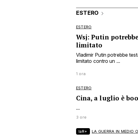
ESTERO
ESTERO
Wsj: Putin potrebbe
limitato
Vladimir Putin potrebbe tes
limitato contro un ...
1 ora
ESTERO
Cina, a luglio è bo
...
3 ore
laR+
LA GUERRA IN MEDIO 