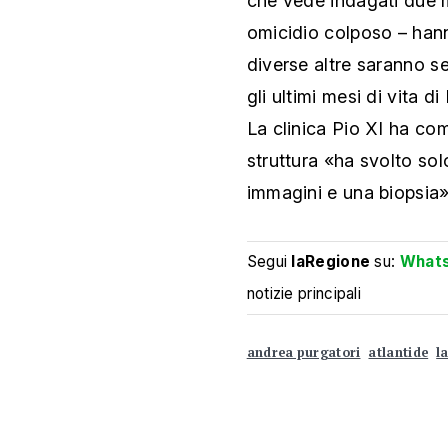
che vede indagati due m
omicidio colposo – han
diverse altre
saranno sen
gli ultimi
mesi di vita di
La
clinica Pio XI ha com
struttura «ha svolto so
immagini e una biopsia»
Segui
laRegione
su:
What
notizie principali
andrea purgatori
atlantide
l