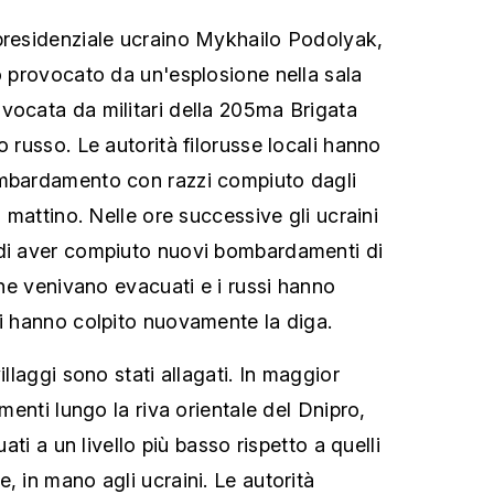
presidenziale ucraino Mykhailo Podolyak,
to provocato da un'esplosione nella sala
vocata da militari della 205ma Brigata
o russo. Le autorità filorusse locali hanno
ombardamento con razzi compiuto dagli
l mattino. Nelle ore successive gli ucraini
 di aver compiuto nuovi bombardamenti di
 che venivano evacuati e i russi hanno
ni hanno colpito nuovamente la diga.
illaggi sono stati allagati. In maggior
amenti lungo la riva orientale del Dnipro,
uati a un livello più basso rispetto a quelli
, in mano agli ucraini. Le autorità