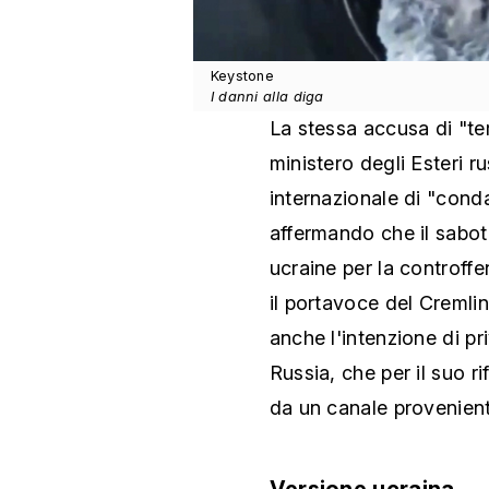
Keystone
I danni alla diga
La stessa accusa di "ter
ministero degli Esteri r
internazionale di "conda
affermando che il sabota
ucraine per la controff
il portavoce del Cremlin
anche l'intenzione di pr
Russia, che per il suo r
da un canale provenient
Versione ucraina