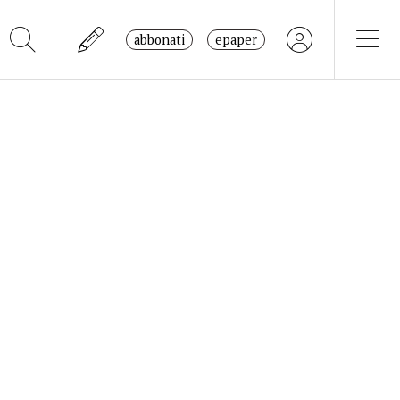
abbonati
epaper