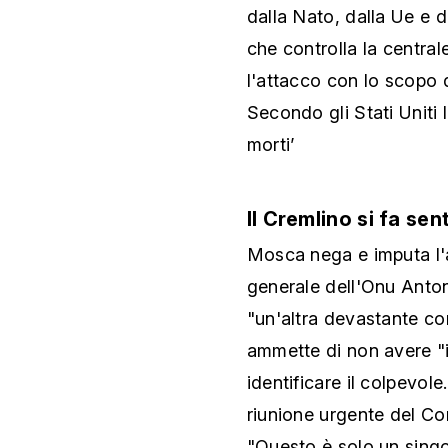
dalla Nato, dalla Ue e 
che controlla la central
l'attacco con lo scopo d
Secondo gli Stati Uniti
morti’
Il Cremlino si fa sen
Mosca nega e imputa l'a
generale dell'Onu Anton
"un'altra devastante c
ammette di non avere "i
identificare il colpevol
riunione urgente del Con
"Questo è solo un singol