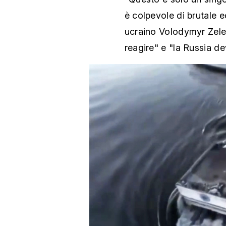
è colpevole di brutale e
ucraino Volodymyr Zel
reagire" e "la Russia dev