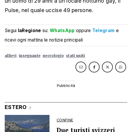
un uomo di 29 anni a un locale notturno gay, il
Pulse, nel quale uccise 49 persone.
Segui
laRegione
su:
WhatsApp
oppure
Telegram
e
ricevi ogni mattina le notizie principali
allievi
insegnante
necrologio
stati uniti
ESTERO
CONFINE
Due turisti svizzeri