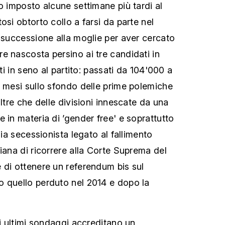
o imposto alcune settimane più tardi al
osi obtorto collo a farsi da parte nel
a successione alla moglie per aver cercato
e nascosta persino ai tre candidati in
tti in seno al partito: passati da 104'000 a
i mesi sullo sfondo delle prime polemiche
oltre che delle divisioni innescate da una
 in materia di ’gender free' e soprattutto
lia secessionista legato al fallimento
iana di ricorrere alla Corte Suprema del
 di ottenere un referendum bis sul
o quello perduto nel 2014 e dopo la
li ultimi sondaggi accreditano un