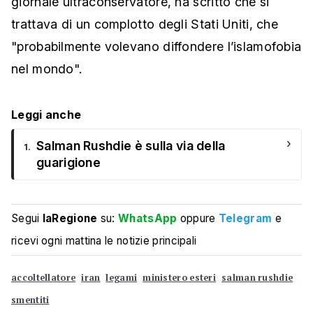
giornale ultraconservatore, ha scritto che si
trattava di un complotto degli Stati Uniti, che
"probabilmente volevano diffondere l’islamofobia
nel mondo".
Leggi anche
›
Salman Rushdie è sulla via della
1.
guarigione
Segui
laRegione
su:
WhatsApp
oppure
Telegram
e
ricevi ogni mattina le notizie principali
accoltellatore
iran
legami
ministero esteri
salman rushdie
smentiti