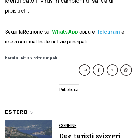
identificato il virus in campioni di saliva di
pipistrelli.
Segui
laRegione
su:
WhatsApp
oppure
Telegram
e
ricevi ogni mattina le notizie principali
kerala
nipah
virus nipah
ESTERO
CONFINE
Due turisti svizzeri