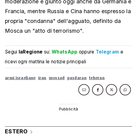
moderazione è giunto oggi anche da Germania e
Francia, mentre Russia e Cina hanno espresso la
propria "condanna" dell'agguato, definito da
Mosca un "atto di terrorismo".
Segui
laRegione
su:
WhatsApp
oppure
Telegram
e
ricevi ogni mattina le notizie principali
armi israeliane
iran
mossad
pasdaran
teheran
ESTERO