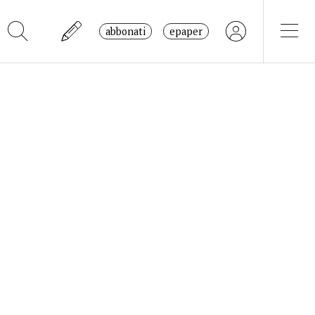
abbonati
epaper