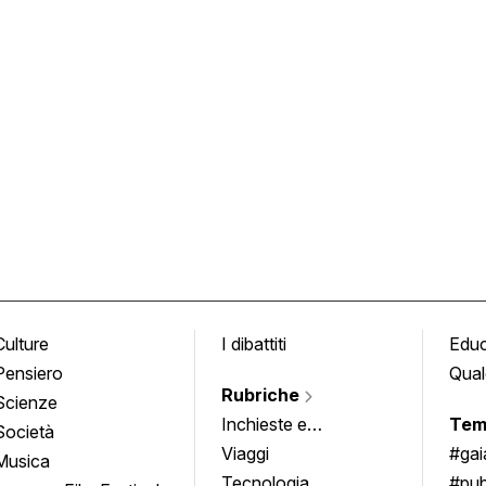
Culture
I dibattiti
Edu
Pensiero
Qual
Rubriche
Scienze
Inchieste e
Tem
Società
approfondimenti
Viaggi
#ga
Musica
Tecnologia
#pub