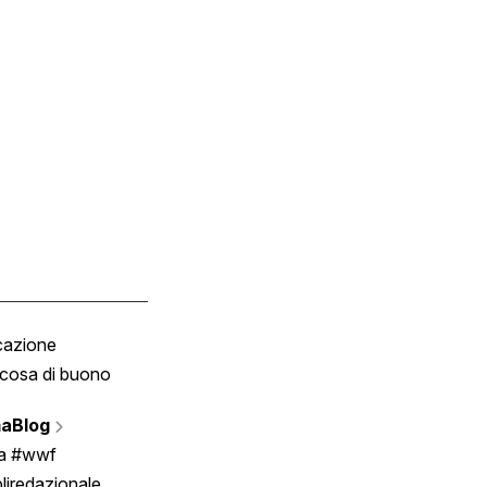
cazione
Tombola
cosa di buono
Fumetto
Vignette
aBlog
Scrivici
ia #wwf
liredazionale