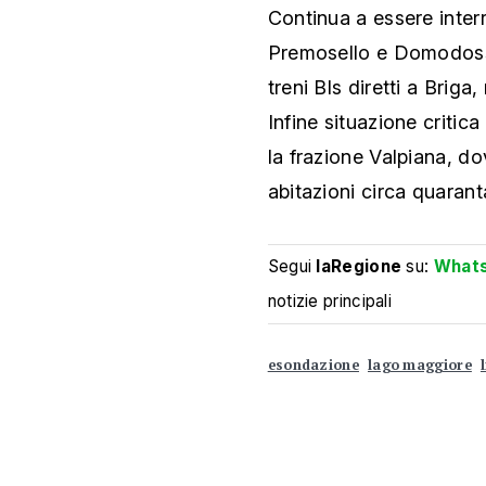
Continua a essere interr
Premosello e Domodosso
treni Bls diretti a Briga, 
Infine situazione critic
la frazione Valpiana, d
abitazioni circa quaran
Segui
laRegione
su:
What
notizie principali
esondazione
lago maggiore