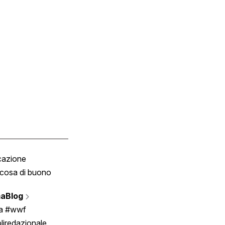
cazione
Tombola
cosa di buono
Fumetto
Vignette
aBlog
Scrivici
ia #wwf
liredazionale