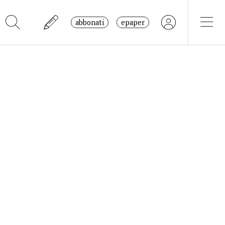
abbonati
epaper