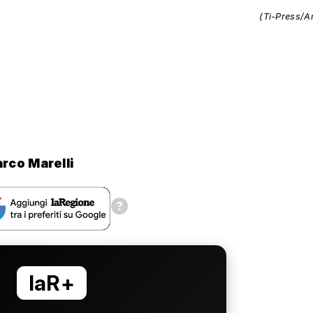
(Ti-Press/A
rco Marelli
laR+