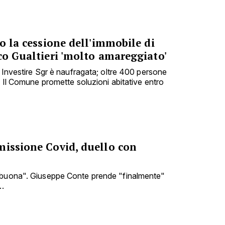
no la cessione dell'immobile di
co Gualtieri 'molto amareggiato'
e Investire Sgr è naufragata; oltre 400 persone
. Il Comune promette soluzioni abitative entro
missione Covid, duello con
 buona". Giuseppe Conte prende "finalmente"
..