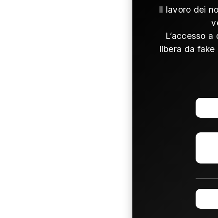
Il lavoro dei n
v
L’accesso a 
libera da fake 