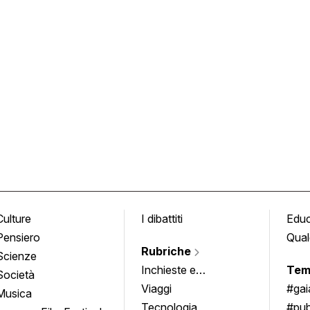
Culture
I dibattiti
Edu
Pensiero
Qual
Rubriche
Scienze
Inchieste e
Tem
Società
approfondimenti
Viaggi
#ga
Musica
Tecnologia
#pub