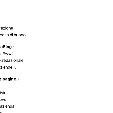
cazione
Tombola
cosa di buono
Fumetto
Vignette
aBlog
Scrivici
ia #wwf
liredazionale
aziende
rmano
e pagine
ivio
reve
 azienda