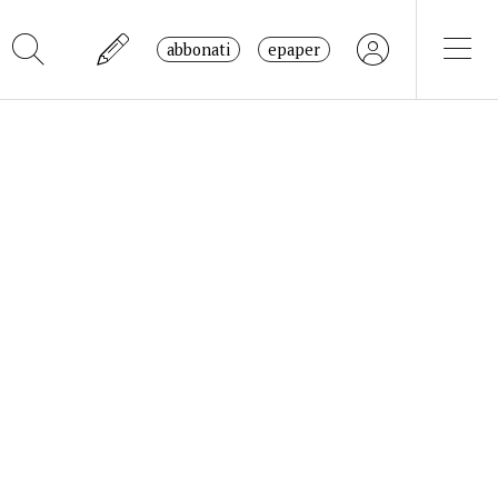
abbonati
epaper