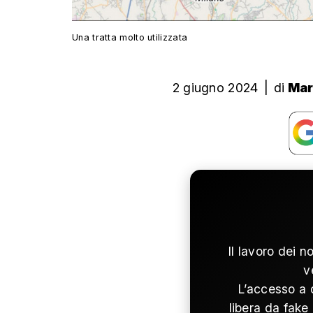
Una tratta molto utilizzata
2 giugno 2024
|
di
Mar
Il lavoro dei n
v
L’accesso a 
libera da fake 