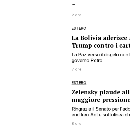
...
2 ore
ESTERO
La Bolivia aderisce
Trump contro i cart
La Paz verso il disgelo con 
governo Petro
7 ore
ESTERO
Zelensky plaude al
maggiore pression
Ringrazia il Senato per l'a
and Iran Act e sottolinea 
8 ore