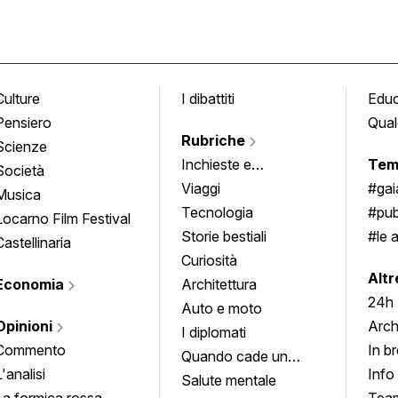
Culture
I dibattiti
Edu
Pensiero
Qual
Rubriche
Scienze
Inchieste e
Tem
Società
approfondimenti
Viaggi
#ga
Musica
Tecnologia
#pub
Locarno Film Festival
Storie bestiali
#le 
Castellinaria
Curiosità
info
Altr
Economia
Architettura
24h
Auto e moto
Opinioni
Arch
I diplomati
Commento
In b
Quando cade un
L'analisi
Info
quadro
Salute mentale