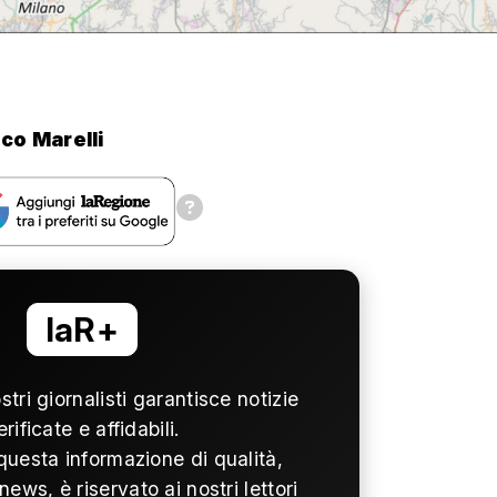
co Marelli
laR+
ostri giornalisti garantisce notizie
erificate e affidabili.
questa informazione di qualità,
news, è riservato ai nostri lettori