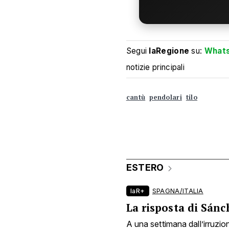
Segui
laRegione
su:
What
notizie principali
cantù
pendolari
tilo
ESTERO
laR+
SPAGNA/ITALIA
La risposta di Sánc
A una settimana dall’irruzion