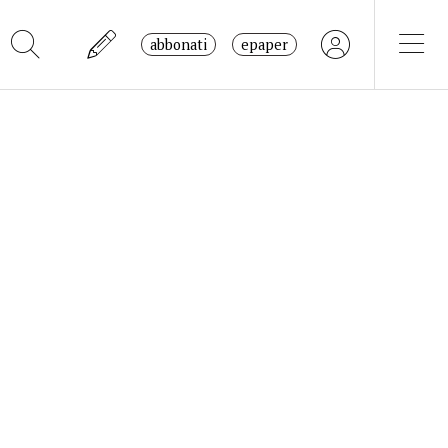
abbonati
epaper