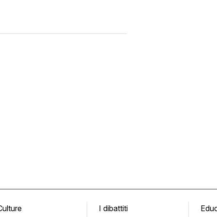
Culture
I dibattiti
Edu