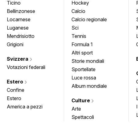
Ticino
Hockey
Bellinzonese
Calcio
Locarnese
Calcio regionale
Luganese
Sci
Mendrisiotto
Tennis
Grigioni
Formula 1
Altri sport
Svizzera
Storie mondiali
Votazioni federali
Sportellate
Luce rossa
Estero
Album mondiale
Confine
Estero
Culture
America a pezzi
Arte
Spettacoli