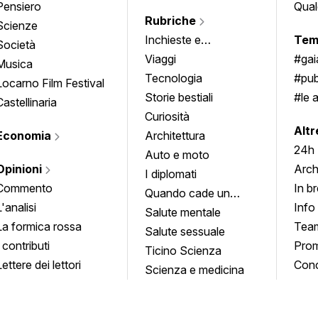
Pensiero
Qual
Rubriche
Scienze
Inchieste e
Tem
Società
approfondimenti
Viaggi
#ga
Musica
Tecnologia
#pub
Locarno Film Festival
Storie bestiali
#le 
Castellinaria
Curiosità
info
Altr
Economia
Architettura
24h
Auto e moto
Opinioni
Arch
I diplomati
Commento
In b
Quando cade un
L'analisi
Info
quadro
Salute mentale
La formica rossa
Tea
Salute sessuale
I contributi
Prom
Ticino Scienza
Lettere dei lettori
Conc
Scienza e medicina