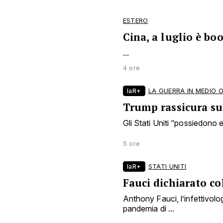
ESTERO
Cina, a luglio è bo
...
4 ore
laR+
LA GUERRA IN MEDIO 
Trump rassicura sui
Gli Stati Uniti “possiedono en
5 ore
laR+
STATI UNITI
Fauci dichiarato co
Anthony Fauci, l’infettivol
pandemia di ...