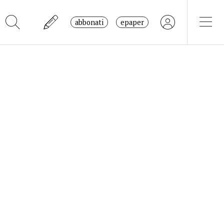
abbonati
epaper