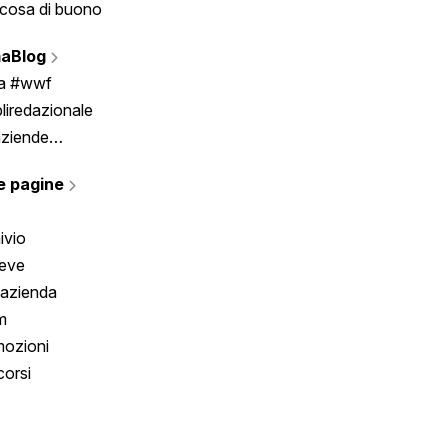
cosa di buono
Fumetto
Vignette
aBlog
Scrivici
ia #wwf
liredazionale
aziende
rmano
e pagine
ivio
reve
 azienda
m
ozioni
orsi