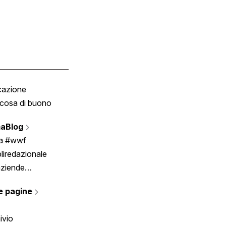
cazione
Tombola
cosa di buono
Fumetto
Vignette
aBlog
Scrivici
ia #wwf
liredazionale
aziende
rmano
e pagine
ivio