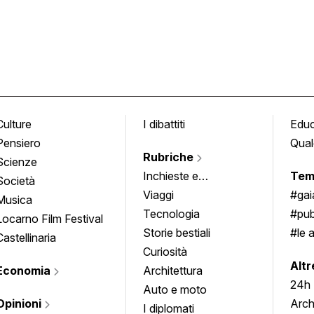
Culture
I dibattiti
Edu
Pensiero
Qual
Rubriche
Scienze
Inchieste e
Tem
Società
approfondimenti
Viaggi
#ga
Musica
Tecnologia
#pub
Locarno Film Festival
Storie bestiali
#le 
Castellinaria
Curiosità
info
Altr
Economia
Architettura
24h
Auto e moto
Opinioni
Arch
I diplomati