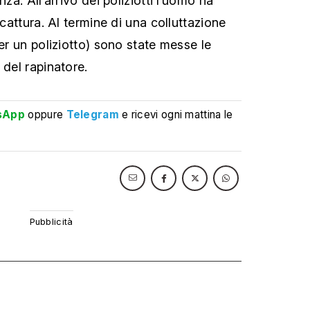
nza. All’arrivo dei poliziotti l’uomo ha
 cattura. Al termine di una colluttazione
per un poliziotto) sono state messe le
 del rapinatore.
sApp
oppure
Telegram
e ricevi ogni mattina le