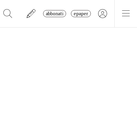
abbonati
epaper