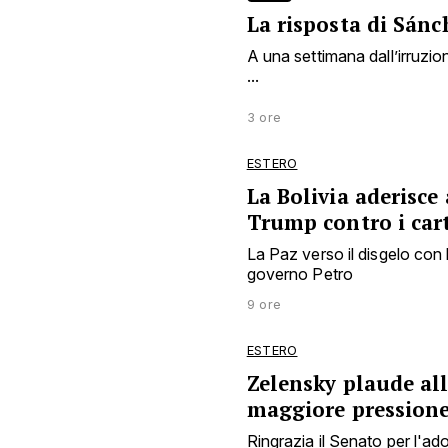
La risposta di Sánc
A una settimana dall’irruzion
...
3 ore
ESTERO
La Bolivia aderisce
Trump contro i cart
La Paz verso il disgelo con 
governo Petro
9 ore
ESTERO
Zelensky plaude al
maggiore pression
Ringrazia il Senato per l'a