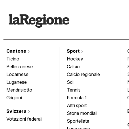
Cantone
Sport
Ticino
Hockey
Bellinzonese
Calcio
Locarnese
Calcio regionale
Luganese
Sci
Mendrisiotto
Tennis
Grigioni
Formula 1
Altri sport
Svizzera
Storie mondiali
Votazioni federali
Sportellate
Luce rossa