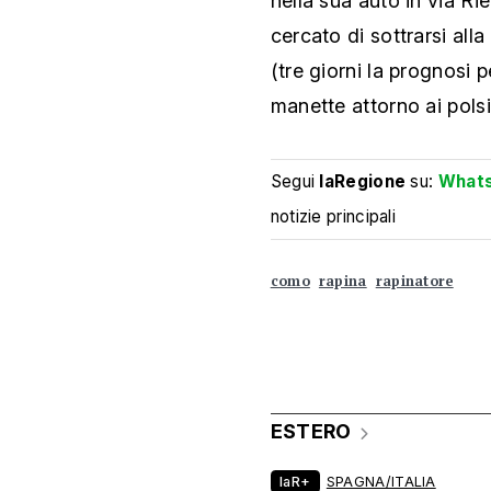
nella sua auto in via Rie
cercato di sottrarsi alla
(tre giorni la prognosi 
manette attorno ai polsi
Segui
laRegione
su:
What
notizie principali
como
rapina
rapinatore
ESTERO
laR+
SPAGNA/ITALIA