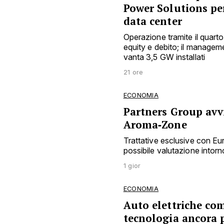
Power Solutions pe
data center
Operazione tramite il quarto
equity e debito; il manage
vanta 3,5 GW installati
21 ore
ECONOMIA
Partners Group avvi
Aroma‑Zone
Trattative esclusive con E
possibile valutazione intorno
1 gior
ECONOMIA
Auto elettriche co
tecnologia ancora 