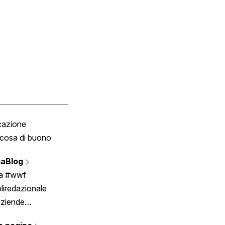
cazione
Tombola
cosa di buono
Fumetto
Vignette
aBlog
Scrivici
ia #wwf
liredazionale
aziende
rmano