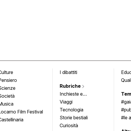
Culture
I dibattiti
Edu
Pensiero
Qual
Rubriche
Scienze
Inchieste e
Tem
Società
approfondimenti
Viaggi
#ga
Musica
Tecnologia
#pub
Locarno Film Festival
Storie bestiali
#le 
Castellinaria
Curiosità
info