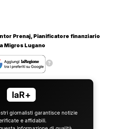
tor Prenaj, Pianificatore finanziario
ca Migros Lugano
laR+
ostri giornalisti garantisce notizie
erificate e affidabili.
questa informazione di qualità,