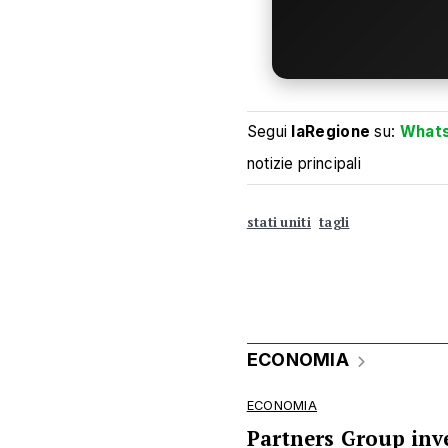
Segui
laRegione
su:
What
notizie principali
stati uniti
tagli
ECONOMIA
ECONOMIA
Partners Group inve