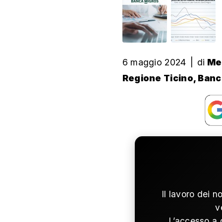
6 maggio 2024
|
di
Men
Regione Ticino, Ban
Il lavoro dei n
v
L’accesso a 