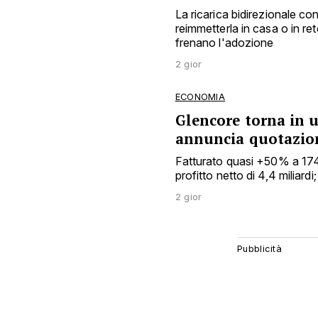
La ricarica bidirezionale c
reimmetterla in casa o in ret
frenano l'adozione
2 gior
ECONOMIA
Glencore torna in ut
annuncia quotazion
Fatturato quasi +50% a 174 mi
profitto netto di 4,4 miliard
2 gior