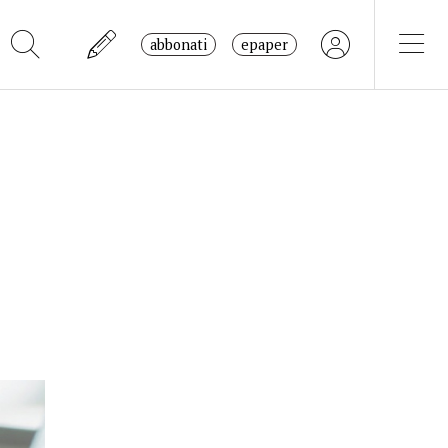
abbonati
epaper