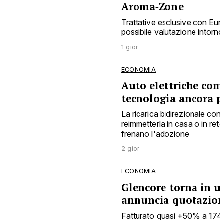
Aroma‑Zone
Trattative esclusive con E
possibile valutazione intorno
1 gior
ECONOMIA
Auto elettriche co
tecnologia ancora 
La ricarica bidirezionale c
reimmetterla in casa o in ret
frenano l'adozione
2 gior
ECONOMIA
Glencore torna in ut
annuncia quotazion
Fatturato quasi +50% a 174 mi