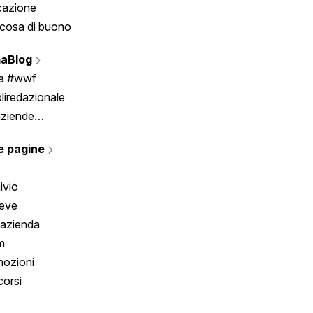
cazione
Tombola
cosa di buono
Fumetto
Vignette
aBlog
Scrivici
ia #wwf
liredazionale
aziende
rmano
e pagine
ivio
reve
 azienda
m
ozioni
orsi