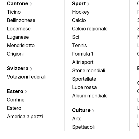
Cantone
Sport
Ticino
Hockey
Bellinzonese
Calcio
Locarnese
Calcio regionale
Luganese
Sci
Mendrisiotto
Tennis
Grigioni
Formula 1
Altri sport
Svizzera
Storie mondiali
Votazioni federali
Sportellate
Luce rossa
Estero
Album mondiale
Confine
Estero
Culture
America a pezzi
Arte
Spettacoli