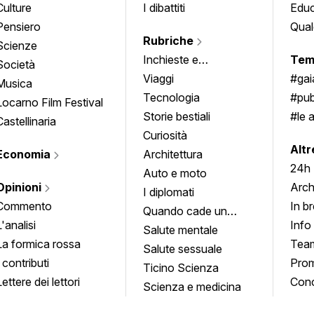
Culture
I dibattiti
Edu
Pensiero
Qual
Rubriche
Scienze
Inchieste e
Tem
Società
approfondimenti
Viaggi
#ga
Musica
Tecnologia
#pub
Locarno Film Festival
Storie bestiali
#le 
Castellinaria
Curiosità
info
Altr
Economia
Architettura
24h
Auto e moto
Opinioni
Arch
I diplomati
Commento
In b
Quando cade un
L'analisi
Info
quadro
Salute mentale
La formica rossa
Tea
Salute sessuale
I contributi
Prom
Ticino Scienza
Lettere dei lettori
Conc
Scienza e medicina