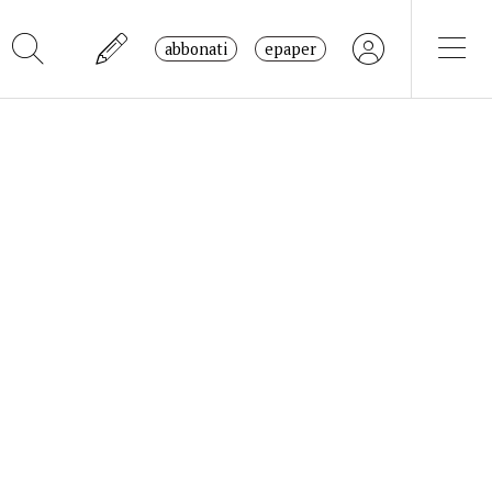
abbonati
epaper