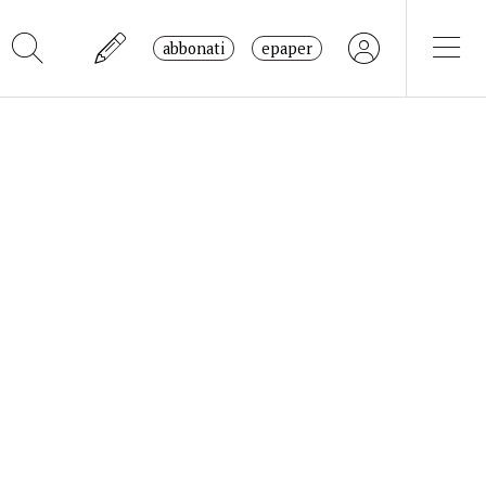
abbonati
epaper