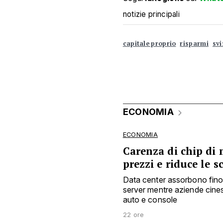
notizie principali
capitale proprio
risparmi
svi
ECONOMIA
ECONOMIA
Carenza di chip di 
prezzi e riduce le s
Data center assorbono fino
server mentre aziende cine
auto e console
22 ore