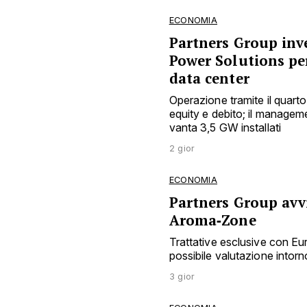
ECONOMIA
Partners Group inve
Power Solutions pe
data center
Operazione tramite il quarto
equity e debito; il manage
vanta 3,5 GW installati
2 gior
ECONOMIA
Partners Group avvi
Aroma‑Zone
Trattative esclusive con E
possibile valutazione intorno
3 gior