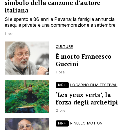
simbolo della canzone d'autore
italiana
Si è spento a 86 anni a Pavana; la famiglia annuncia
esequie private e una commemorazione a settembre
1 ora
CULTURE
È morto Francesco
Guccini
1 ora
laR+
LOCARNO FILM FESTIVAL
‘Les yeux verts’, la
forza degli archetipi
2 ore
laR+
PINELLO MOTION