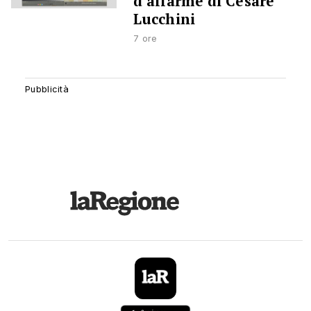
d’allarme di Cesare
Lucchini
7 ore