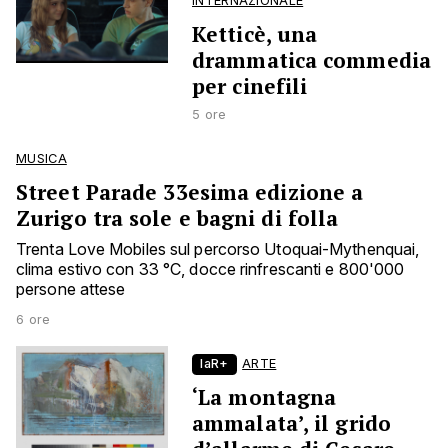
INTERNAZIONALE
Ketticè, una
drammatica commedia
per cinefili
5 ore
MUSICA
Street Parade 33esima edizione a
Zurigo tra sole e bagni di folla
Trenta Love Mobiles sul percorso Utoquai-Mythenquai,
clima estivo con 33 °C, docce rinfrescanti e 800'000
persone attese
6 ore
laR+
ARTE
‘La montagna
ammalata’, il grido