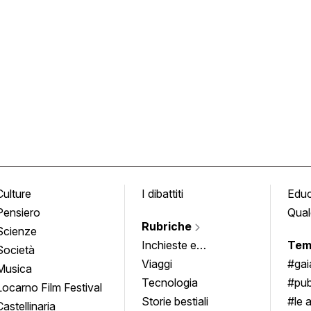
Culture
I dibattiti
Edu
Pensiero
Qual
Rubriche
Scienze
Inchieste e
Tem
Società
approfondimenti
Viaggi
#ga
Musica
Tecnologia
#pub
Locarno Film Festival
Storie bestiali
#le 
Castellinaria