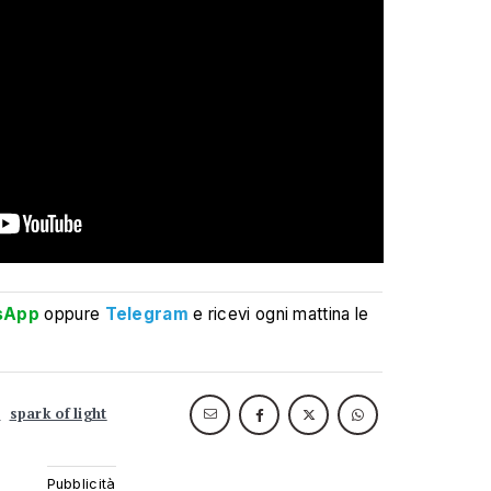
sApp
oppure
Telegram
e ricevi ogni mattina le
a
spark of light