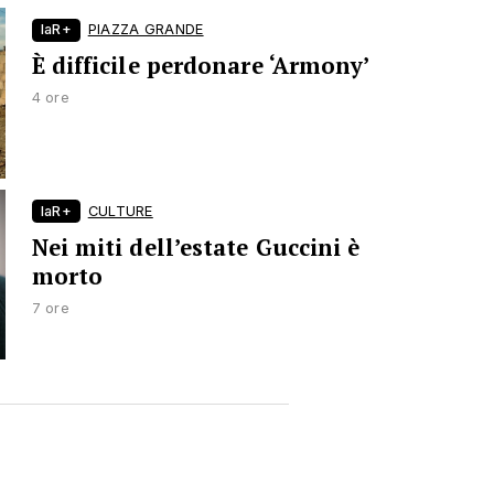
laR+
PIAZZA GRANDE
È difficile perdonare ‘Armony’
4 ore
laR+
CULTURE
Nei miti dell’estate Guccini è
morto
7 ore