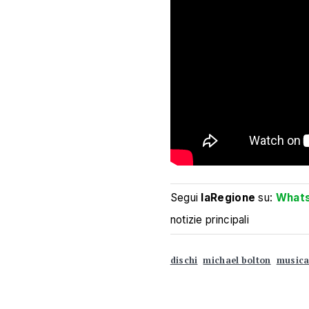
Segui
laRegione
su:
What
notizie principali
dischi
michael bolton
music