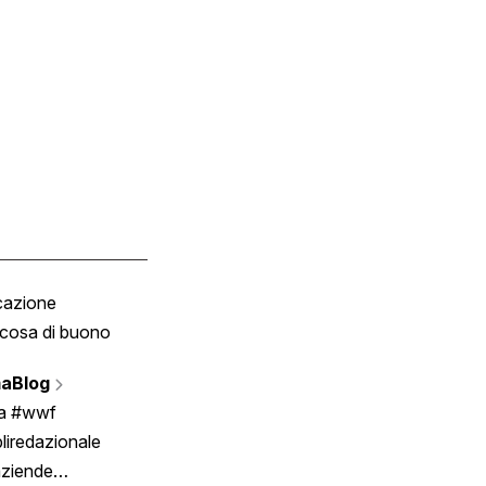
cazione
Tombola
cosa di buono
Fumetto
Vignette
aBlog
Scrivici
ia #wwf
liredazionale
aziende