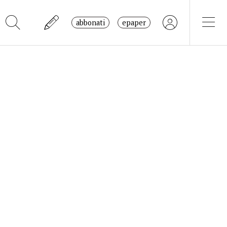
abbonati
epaper