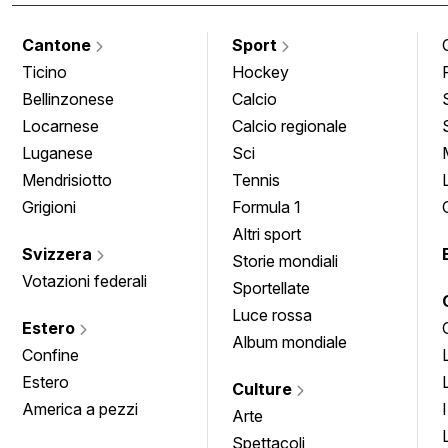
Cantone
Sport
Ticino
Hockey
Bellinzonese
Calcio
Locarnese
Calcio regionale
Luganese
Sci
Mendrisiotto
Tennis
Grigioni
Formula 1
Altri sport
Svizzera
Storie mondiali
Votazioni federali
Sportellate
Luce rossa
Estero
Album mondiale
Confine
Estero
Culture
America a pezzi
Arte
Spettacoli