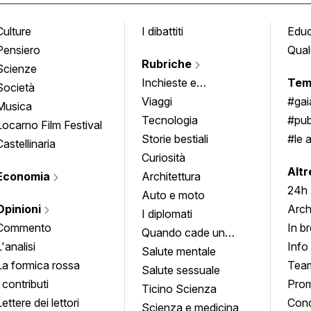
Culture
I dibattiti
Edu
Pensiero
Qual
Rubriche
Scienze
Inchieste e
Tem
Società
approfondimenti
Viaggi
#ga
Musica
Tecnologia
#pub
Locarno Film Festival
Storie bestiali
#le 
Castellinaria
Curiosità
info
Altr
Economia
Architettura
24h
Auto e moto
Opinioni
Arch
I diplomati
Commento
In b
Quando cade un
L'analisi
Info
quadro
Salute mentale
La formica rossa
Tea
Salute sessuale
I contributi
Prom
Ticino Scienza
Lettere dei lettori
Conc
Scienza e medicina