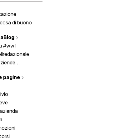
cazione
Tombola
cosa di buono
Fumetto
Vignette
aBlog
Scrivici
ia #wwf
liredazionale
aziende
rmano
e pagine
ivio
reve
 azienda
m
ozioni
orsi