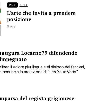
laR+
ARTE
L’arte che invita a prendere
posizione
5 ore
naugura Locarno79 difendendo
 impegnato
inea il valore plurilingue e di dialogo del festival,
 e annuncia la proiezione di "Les Yeux Verts"
mparsa del regista grigionese