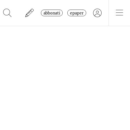
abbonati
epaper