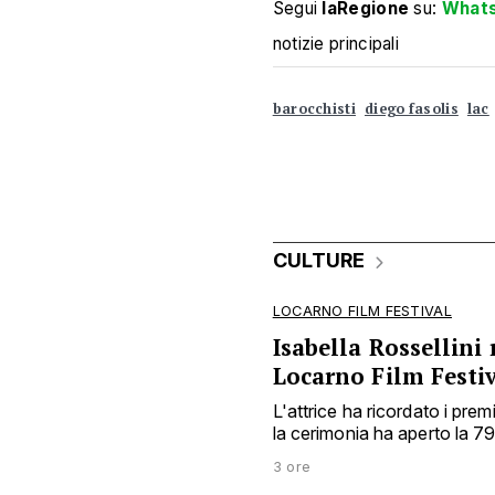
Segui
laRegione
su:
What
notizie principali
barocchisti
diego fasolis
lac
CULTURE
LOCARNO FILM FESTIVAL
Isabella Rossellini 
Locarno Film Festi
L'attrice ha ricordato i prem
la cerimonia ha aperto la 7
3 ore