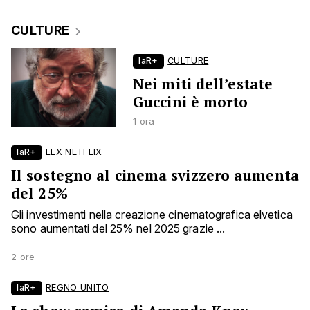
CULTURE
laR+
CULTURE
Nei miti dell’estate
Guccini è morto
1 ora
laR+
LEX NETFLIX
Il sostegno al cinema svizzero aumenta
del 25%
Gli investimenti nella creazione cinematografica elvetica
sono aumentati del 25% nel 2025 grazie ...
2 ore
laR+
REGNO UNITO