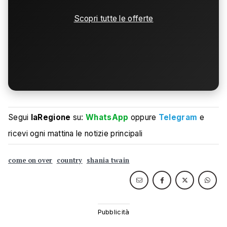
Scopri tutte le offerte
Segui
laRegione
su:
WhatsApp
oppure
Telegram
e
ricevi ogni mattina le notizie principali
come on over
country
shania twain