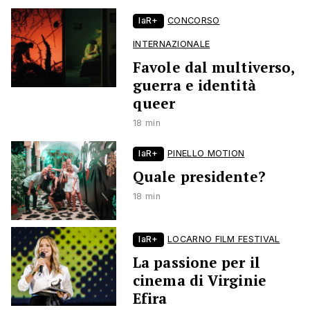
laR+
CONCORSO
INTERNAZIONALE
Favole dal multiverso,
guerra e identità
queer
18 min
laR+
PINELLO MOTION
Quale presidente?
18 min
laR+
LOCARNO FILM FESTIVAL
La passione per il
cinema di Virginie
Efira