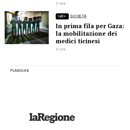
3 ore
laR+
SOCIETÀ
In prima fila per Gaza:
la mobilitazione dei
medici ticinesi
3 ore