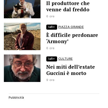
Il produttore che
venne dal freddo
6 ore
laR+
PIAZZA GRANDE
È difficile perdonare
‘Armony’
6 ore
laR+
CULTURE
Nei miti dell’estate
Guccini è morto
9 ore