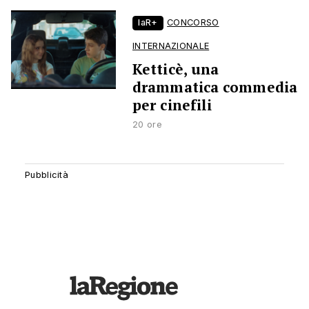
laR+
CONCORSO
INTERNAZIONALE
Ketticè, una
drammatica commedia
per cinefili
20 ore