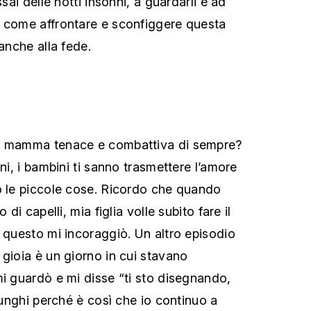
ssai delle notti insonni, a guardarli e ad
a come affrontare e sconfiggere questa
 anche alla fede.
la mamma tenace e combattiva di sempre?
ini, i bambini ti sanno trasmettere l’amore
o le piccole cose. Ricordo che quando
 di capelli, mia figlia volle subito fare il
o questo mi incoraggiò. Un altro episodio
 gioia è un giorno in cui stavano
mi guardò e mi disse “ti sto disegnando,
 lunghi perché è così che io continuo a