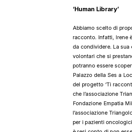
‘Human Library’
Abbiamo scelto di propo
racconto. Infatti, Irene
da condividere. La sua e
volontari che si prestan
potranno essere scopert
Palazzo della Ses a Loca
del progetto ‘Ti racconto
che l’associazione Tria
Fondazione Empatia Mila
l’associazione Triangol
per i pazienti oncologici
è resi conto di non esse