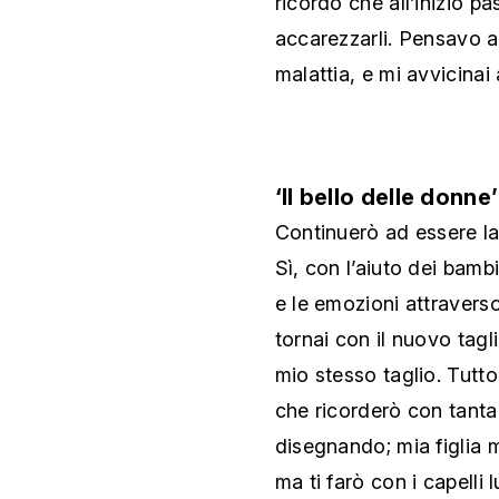
ricordo che all’inizio pa
accarezzarli. Pensavo 
malattia, e mi avvicinai
‘Il bello delle donne’
Continuerò ad essere 
Sì, con l’aiuto dei bamb
e le emozioni attravers
tornai con il nuovo taglio
mio stesso taglio. Tutt
che ricorderò con tanta
disegnando; mia figlia 
ma ti farò con i capelli