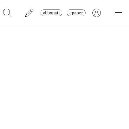
abbonati
epaper