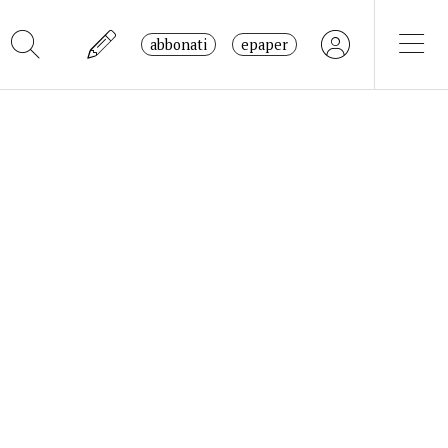
abbonati
epaper