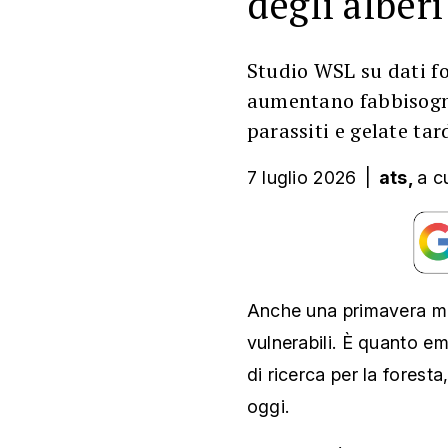
degli alberi
Studio WSL su dati fo
aumentano fabbisogno 
parassiti e gelate tar
7 luglio 2026
|
ats,
a c
Anche una primavera mit
vulnerabili. È quanto em
di ricerca per la forest
oggi.