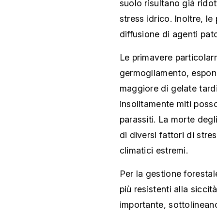
suolo risultano già rido
stress idrico. Inoltre, 
diffusione di agenti pat
Le primavere particolar
germogliamento, esponen
maggiore di gelate tardi
insolitamente miti poss
parassiti. La morte degli 
di diversi fattori di str
climatici estremi.
Per la gestione forestale
più resistenti alla sic
importante, sottolineano 