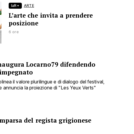
laR+
ARTE
L’arte che invita a prendere
posizione
6 ore
naugura Locarno79 difendendo
 impegnato
inea il valore plurilingue e di dialogo del festival,
 e annuncia la proiezione di "Les Yeux Verts"
mparsa del regista grigionese