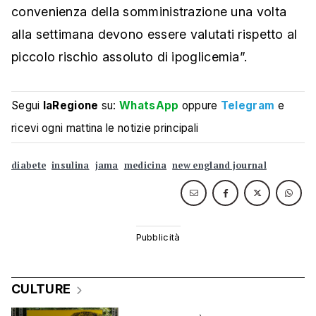
convenienza della somministrazione una volta
alla settimana devono essere valutati rispetto al
piccolo rischio assoluto di ipoglicemia”.
Segui
laRegione
su:
WhatsApp
oppure
Telegram
e
ricevi ogni mattina le notizie principali
diabete
insulina
jama
medicina
new england journal
CULTURE