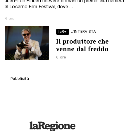
Jean-Luc Bideau riceverà domani un premio alla carriera
al Locarno Film Festival, dove ...
4 ore
laR+
L’INTERVISTA
Il produttore che
venne dal freddo
6 ore