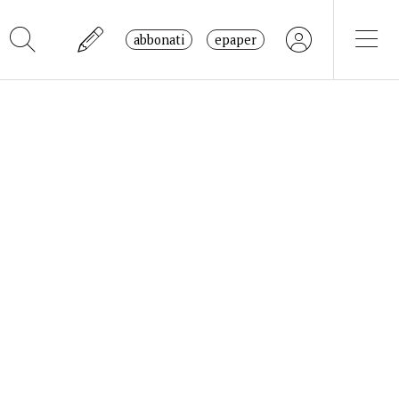
abbonati
epaper