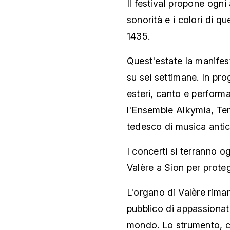
Il festival propone ogni 
sonorità e i colori di 
1435.
Quest'estate la manifest
su sei settimane. In pro
esteri, canto e performan
l'Ensemble Alkymia, Te
tedesco di musica antic
I concerti si terranno og
Valère a Sion per prote
L'organo di Valère riman
pubblico di appassionati 
mondo. Lo strumento, co