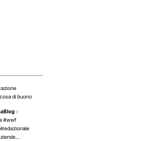
cazione
Tombola
cosa di buono
Fumetto
Vignette
aBlog
Scrivici
ia #wwf
liredazionale
aziende