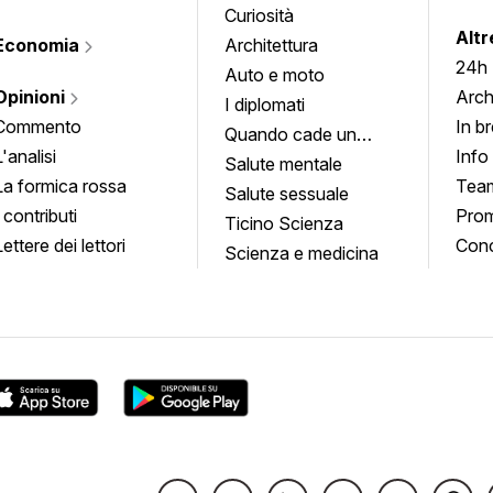
Curiosità
info
Altr
Economia
Architettura
24h
Auto e moto
Opinioni
Arch
I diplomati
Commento
In b
Quando cade un
L'analisi
Info
quadro
Salute mentale
La formica rossa
Tea
Salute sessuale
I contributi
Prom
Ticino Scienza
Lettere dei lettori
Conc
Scienza e medicina