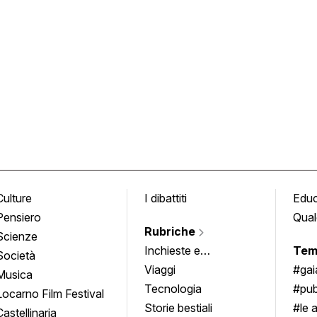
Culture
I dibattiti
Edu
Pensiero
Qual
Rubriche
Scienze
Inchieste e
Tem
Società
approfondimenti
Viaggi
#ga
Musica
Tecnologia
#pub
Locarno Film Festival
Storie bestiali
#le 
Castellinaria