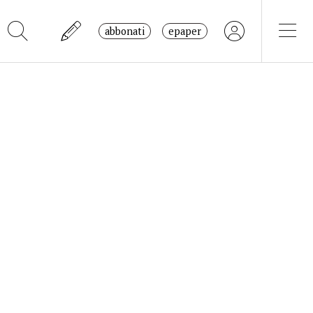
abbonati
epaper