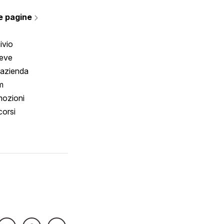
rmano
e pagine
ivio
reve
 azienda
m
ozioni
orsi