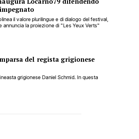
naugura Locarno79 difendendo
 impegnato
inea il valore plurilingue e di dialogo del festival,
 e annuncia la proiezione di "Les Yeux Verts"
mparsa del regista grigionese
cineasta grigionese Daniel Schmid. In questa