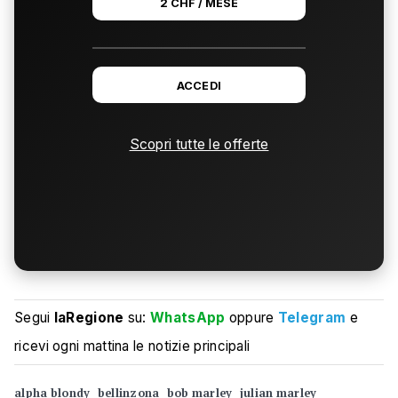
2 CHF / MESE
ACCEDI
Scopri tutte le offerte
Segui
laRegione
su:
WhatsApp
oppure
Telegram
e
ricevi ogni mattina le notizie principali
alpha blondy
bellinzona
bob marley
julian marley