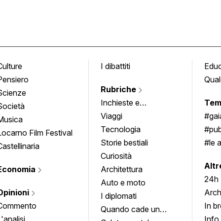
Culture
I dibattiti
Edu
Pensiero
Qual
Rubriche
Scienze
Inchieste e
Tem
Società
approfondimenti
Viaggi
#ga
Musica
Tecnologia
#pub
Locarno Film Festival
Storie bestiali
#le 
Castellinaria
Curiosità
info
Altr
Economia
Architettura
24h
Auto e moto
Opinioni
Arch
I diplomati
Commento
In b
Quando cade un
L'analisi
Info