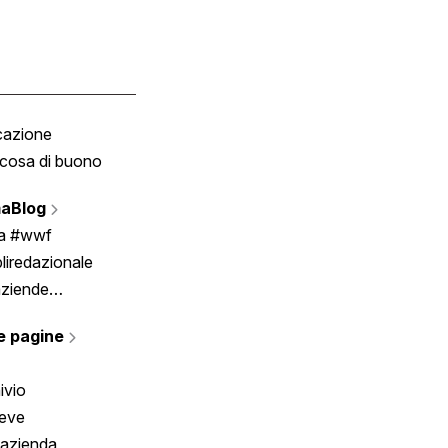
cazione
Tombola
cosa di buono
Fumetto
Vignette
aBlog
Scrivici
ia #wwf
liredazionale
aziende
rmano
e pagine
ivio
reve
 azienda