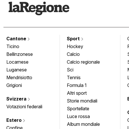
Cantone
Sport
Ticino
Hockey
Bellinzonese
Calcio
Locarnese
Calcio regionale
Luganese
Sci
Mendrisiotto
Tennis
Grigioni
Formula 1
Altri sport
Svizzera
Storie mondiali
Votazioni federali
Sportellate
Luce rossa
Estero
Album mondiale
Confine