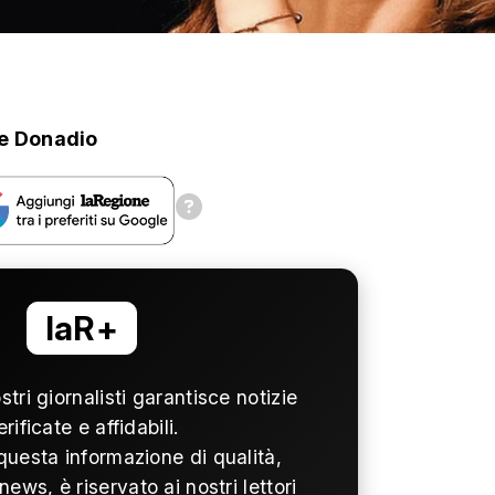
e Donadio
laR+
ostri giornalisti garantisce notizie
erificate e affidabili.
questa informazione di qualità,
news, è riservato ai nostri lettori