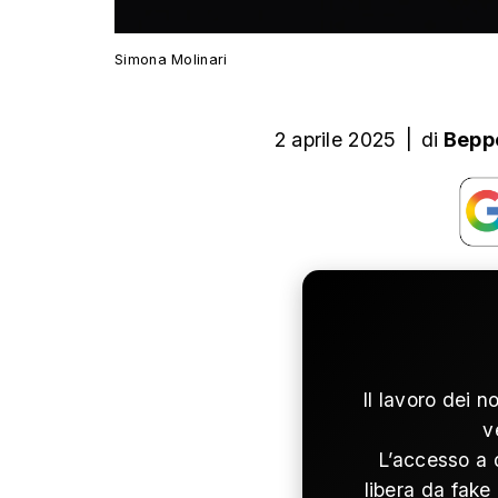
Simona Molinari
2 aprile 2025
|
di
Bepp
Il lavoro dei n
v
L’accesso a 
libera da fake 