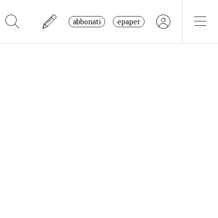
abbonati
epaper