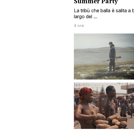
Summer Party
La tribù che balla è salita a 
largo del ...
4 ore