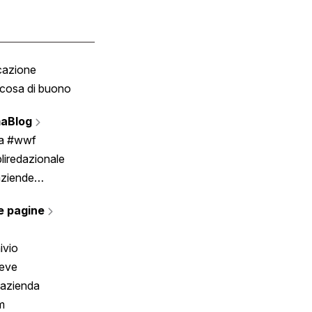
cazione
Tombola
cosa di buono
Fumetto
Vignette
aBlog
Scrivici
ia #wwf
liredazionale
aziende
rmano
e pagine
ivio
reve
 azienda
m