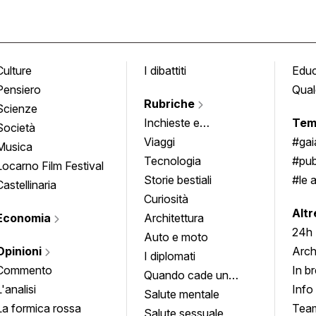
Culture
I dibattiti
Edu
Pensiero
Qual
Rubriche
Scienze
Inchieste e
Tem
Società
approfondimenti
Viaggi
#ga
Musica
Tecnologia
#pub
Locarno Film Festival
Storie bestiali
#le 
Castellinaria
Curiosità
info
Altr
Economia
Architettura
24h
Auto e moto
Opinioni
Arch
I diplomati
Commento
In b
Quando cade un
L'analisi
Info
quadro
Salute mentale
La formica rossa
Tea
Salute sessuale