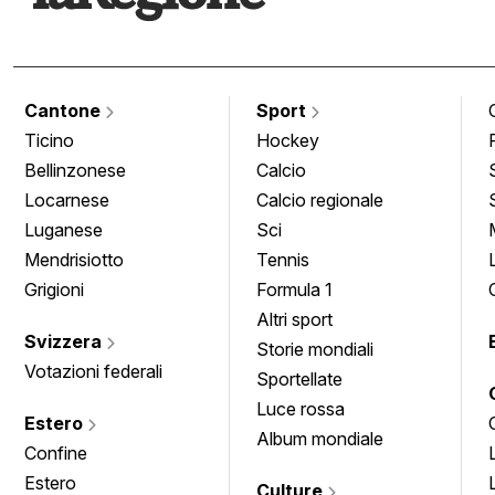
Cantone
Sport
Ticino
Hockey
Bellinzonese
Calcio
Locarnese
Calcio regionale
Luganese
Sci
Mendrisiotto
Tennis
Grigioni
Formula 1
Altri sport
Svizzera
Storie mondiali
Votazioni federali
Sportellate
Luce rossa
Estero
Album mondiale
Confine
Estero
Culture