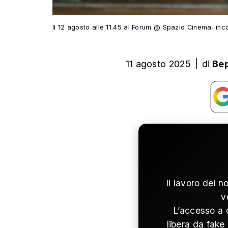
Il 12 agosto alle 11.45 al Forum @ Spazio Cinema, inco
11 agosto 2025
|
di
Be
Il lavoro dei n
v
L’accesso a 
libera da fake 