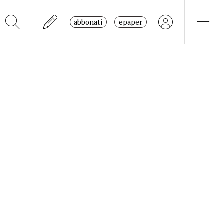
abbonati
epaper