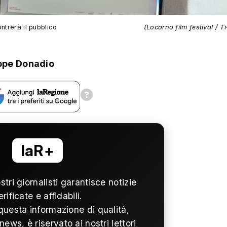
ntrerà il pubblico
(Locarno film festival / T
ppe Donadio
laR+
ostri giornalisti garantisce notizie
erificate e affidabili.
questa informazione di qualità,
news, è riservato ai nostri lettori