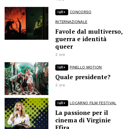
laR+
CONCORSO
INTERNAZIONALE
Favole dal multiverso,
guerra e identità
queer
2 ore
laR+
PINELLO MOTION
Quale presidente?
2 ore
laR+
LOCARNO FILM FESTIVAL
La passione per il
cinema di Virginie
Efira