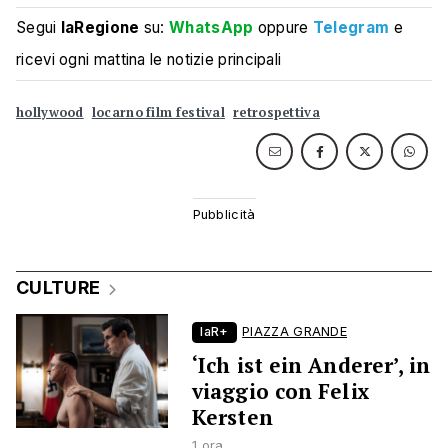
Segui
laRegione
su:
WhatsApp
oppure
Telegram
e
ricevi ogni mattina le notizie principali
hollywood
locarno film festival
retrospettiva
CULTURE
laR+
PIAZZA GRANDE
‘Ich ist ein Anderer’, in
viaggio con Felix
Kersten
1 ora