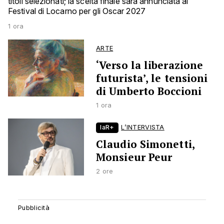
titoli selezionati; la scelta finale sarà annunciata al
Festival di Locarno per gli Oscar 2027
1 ora
ARTE
‘Verso la liberazione
futurista’, le tensioni
di Umberto Boccioni
1 ora
laR+
L’INTERVISTA
Claudio Simonetti,
Monsieur Peur
2 ore