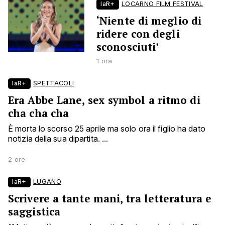
laR+
LOCARNO FILM FESTIVAL
‘Niente di meglio di
ridere con degli
sconosciuti’
1 ora
laR+
SPETTACOLI
Era Abbe Lane, sex symbol a ritmo di
cha cha cha
È morta lo scorso 25 aprile ma solo ora il figlio ha dato
notizia della sua dipartita. ...
2 ore
laR+
LUGANO
Scrivere a tante mani, tra letteratura e
saggistica