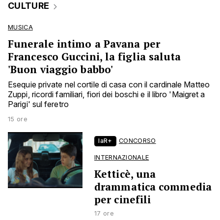
CULTURE
MUSICA
Funerale intimo a Pavana per
Francesco Guccini, la figlia saluta
'Buon viaggio babbo'
Esequie private nel cortile di casa con il cardinale Matteo
Zuppi, ricordi familiari, fiori dei boschi e il libro 'Maigret a
Parigi' sul feretro
15 ore
laR+
CONCORSO
INTERNAZIONALE
Ketticè, una
drammatica commedia
per cinefili
17 ore