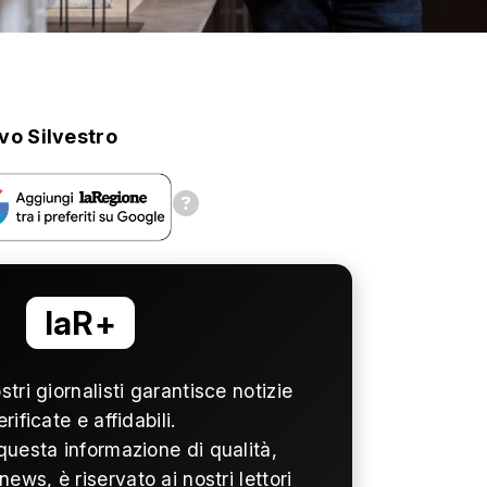
Ivo Silvestro
laR+
ostri giornalisti garantisce notizie
erificate e affidabili.
questa informazione di qualità,
news, è riservato ai nostri lettori