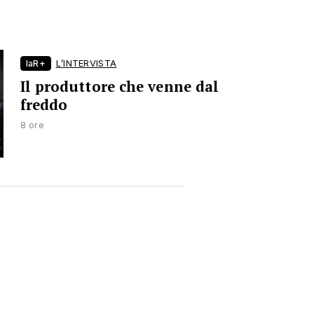
laR+
L’INTERVISTA
Il produttore che venne dal
freddo
8 ore