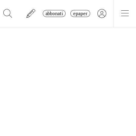
abbonati
epaper