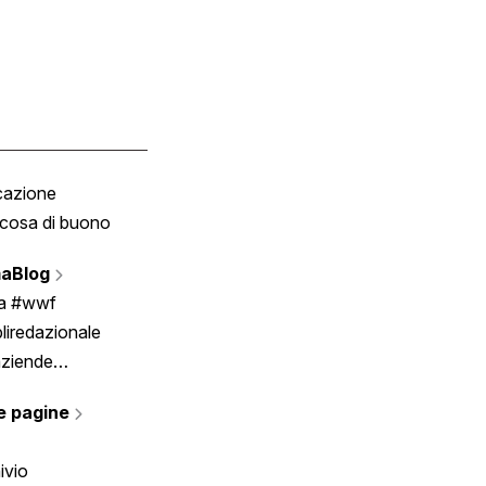
cazione
Tombola
cosa di buono
Fumetto
Vignette
aBlog
Scrivici
ia #wwf
liredazionale
aziende
rmano
e pagine
ivio