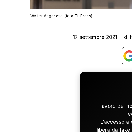
Walter Angonese (foto Ti-Press)
17 settembre 2021
|
di
Il lavoro dei n
v
L’accesso a 
libera da fake 