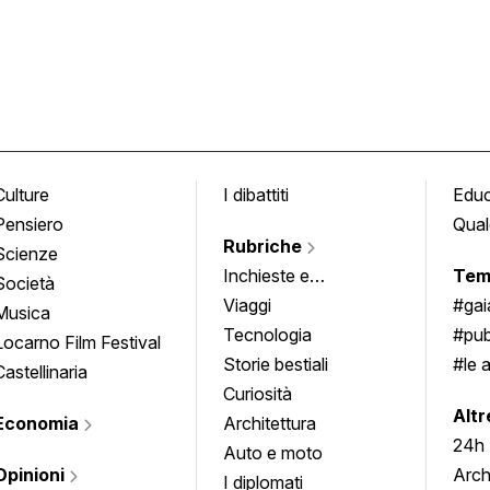
Culture
I dibattiti
Edu
Pensiero
Qual
Rubriche
Scienze
Inchieste e
Tem
Società
approfondimenti
Viaggi
#ga
Musica
Tecnologia
#pub
Locarno Film Festival
Storie bestiali
#le 
Castellinaria
Curiosità
info
Altr
Economia
Architettura
24h
Auto e moto
Opinioni
Arch
I diplomati