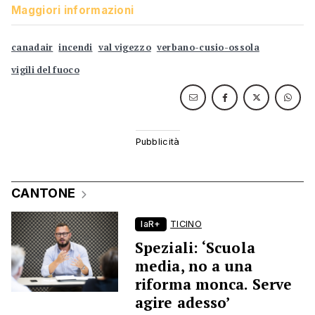
Maggiori informazioni
canadair
incendi
val vigezzo
verbano-cusio-ossola
vigili del fuoco
CANTONE
laR+
TICINO
Speziali: ‘Scuola
media, no a una
riforma monca. Serve
agire adesso’