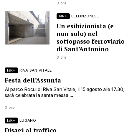
3 ore
laR+
BELLINZONESE
Un esibizionista (e
non solo) nel
sottopasso ferroviario
di Sant’Antonino
3 ore
laR+
RIVA SAN VITALE
Festa dell’Assunta
Al parco Rocul di Riva San Vitale, il 15 agosto alle 17.30,
sarà celebrata la santa messa ...
3 ore
laR+
LUGANO
Disagi al traffico