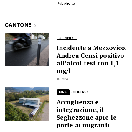
CANTONE
LUGANESE
Incidente a Mezzovico,
Andrea Censi positivo
all’alcol test con 1,1
mg/l
18 ore
laR+
GIUBIASCO
Accoglienza e
integrazione, il
Seghezzone apre le
porte ai migranti