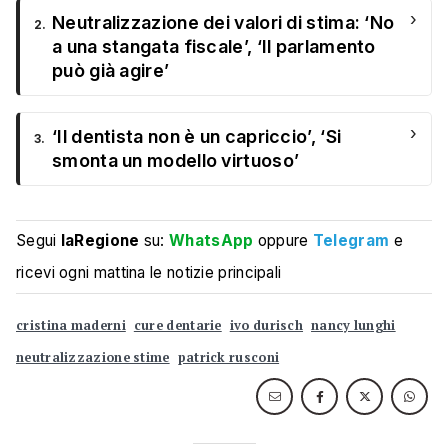
›
Neutralizzazione dei valori di stima: ‘No
2.
a una stangata fiscale’, ‘Il parlamento
può già agire’
›
‘Il dentista non è un capriccio’, ‘Si
3.
smonta un modello virtuoso’
Segui
laRegione
su:
WhatsApp
oppure
Telegram
e
ricevi ogni mattina le notizie principali
cristina maderni
cure dentarie
ivo durisch
nancy lunghi
neutralizzazione stime
patrick rusconi