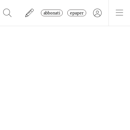
abbonati
epaper