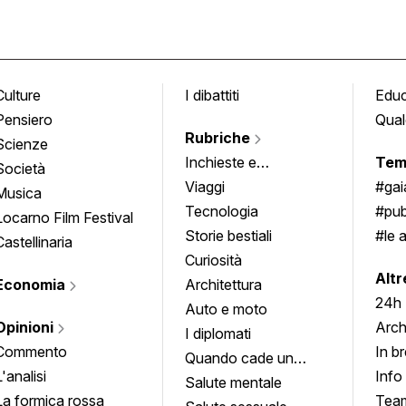
Culture
I dibattiti
Edu
Pensiero
Qual
Rubriche
Scienze
Inchieste e
Tem
Società
approfondimenti
Viaggi
#ga
Musica
Tecnologia
#pub
Locarno Film Festival
Storie bestiali
#le 
Castellinaria
Curiosità
info
Altr
Economia
Architettura
24h
Auto e moto
Opinioni
Arch
I diplomati
Commento
In b
Quando cade un
L'analisi
Info
quadro
Salute mentale
La formica rossa
Tea