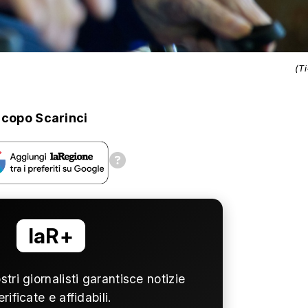
(T
copo Scarinci
laR+
ostri giornalisti garantisce notizie
erificate e affidabili.