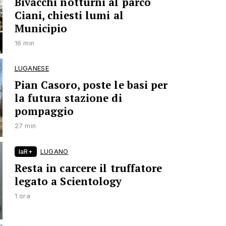
Bivacchi notturni al parco
Ciani, chiesti lumi al
Municipio
16 min
LUGANESE
Pian Casoro, poste le basi per
la futura stazione di
pompaggio
27 min
laR+
LUGANO
Resta in carcere il truffatore
legato a Scientology
1 ora