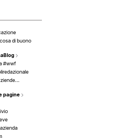
cazione
Tombola
cosa di buono
Fumetto
Vignette
aBlog
Scrivici
ia #wwf
liredazionale
aziende
rmano
e pagine
ivio
reve
 azienda
m