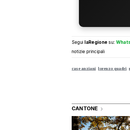
Segui
laRegione
su:
What
notizie principali
case anziani
lorenzo quadri
CANTONE