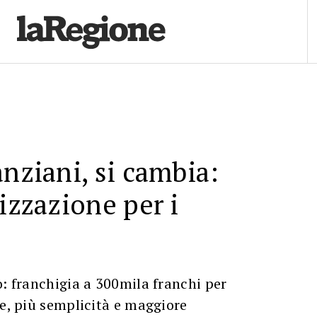
anziani, si cambia:
lizzazione per i
o: franchigia a 300mila franchi per
le, più semplicità e maggiore